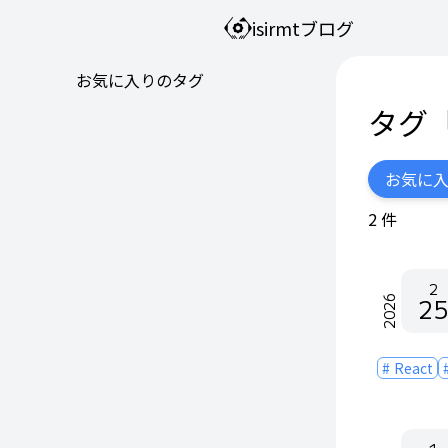
isirmtブログ
お気に入りのタグ
タグ
お気に
2
件
2
25
2026
React