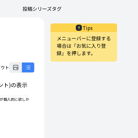
投稿
シリーズ
タグ
Tips
メニューバーに登録する
場合は「お気に入り登
録」を押します。
アウト
ント)の表示
リが個人的に欲しか