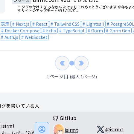
↑ タグの付けすぎ みなさん あけましておめでとうございます 今年もよ
す サイトのアップデートだけされて...
を表示
Next.js
React
Tailwind CSS
Lightsail
PostgreSQ
Docker Compose
Echo
TypeScript
Gorm
Gorm Gen
Auth.js
WebSocket
1
ページ目
(最大
1
ページ)
ログを書いている人
GitHub
isirmt
@
isirmt
isirmt
ホームページ