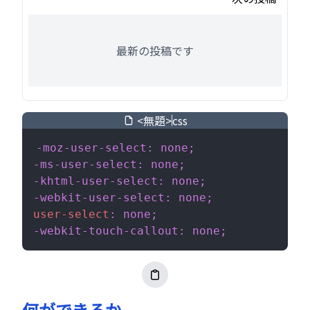
最新の投稿です
<無題>
css
-moz-user-select: none;
-ms-user-select: none;
-khtml-user-select: none;
-webkit-user-select: none;
user-select
: none;
-webkit-touch-callout: none;
何ができるか