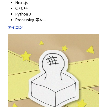
Next.js
C / C++
Python 3
Processing 等々...
アイコン