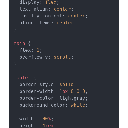
  display: 
flex
;
  text-align: 
center
;
  justify-content: 
center
;
  align-items: 
center
;
}
main
 {
  flex: 
1
;
  overflow-y: 
scroll
;
}
footer
 {
  border-style: 
solid
;
  border-width: 
1
px
 0
 0
 0
;
  border-color: lightgray;
  background-color: 
white
;
  width: 
100
%
;
  height: 
4
rem
;