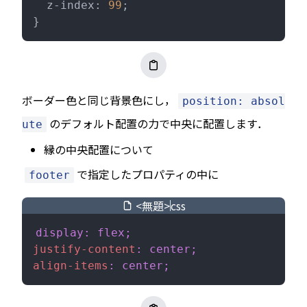
  z-index: 
99
;
}
ボーダー色と同じ背景色にし，
position: absol
のデフォルト配置の力で中央に配置します．
ute
縁の中央配置について
で指定したプロパティの中に
footer
<無題>
css
display: flex;
justify-content
: center;
align-items
: center;