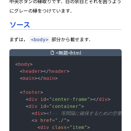
中央ボタンの縁取りです．白の余白とそれを囲うよう
にグレーの縁をつけています．
ソース
まずは，
部分から載せます．
<body>
<無題>
html
<
body
>
  <
header
></
header
>
  <
main
></
main
>
  <
footer
>
    <
div
 id
=
"center-frame"
></
div
>
    <
div
 id
=
"container"
>
      <
div
>
<!-- 等間隔に確保するための空要素 -
      <
a
 href
=
"./"
>
        <
div
 class
=
"item"
>