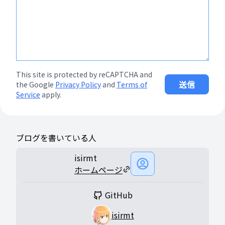
This site is protected by reCAPTCHA and
送信
the Google
Privacy Policy
and
Terms of
Service
apply.
ブログを書いている人
isirmt
ホームページ
GitHub
isirmt