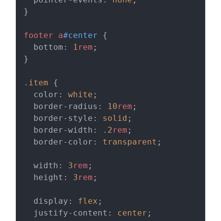
}
footer
 a
#center
 {
  bottom: 
1
rem
;
}
.item
 {
  color: 
white
;
  border-radius: 
10
rem
;
  border-style: 
solid
;
  border-width: 
.2
rem
;
  border-color: 
transparent
;
  width: 
3
rem
;
  height: 
3
rem
;
  display: 
flex
;
  justify-content: 
center
;