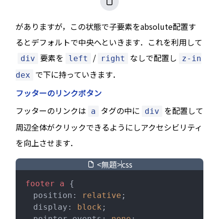
がありますが，この状態で子要素をabsolute配置す
るとデフォルトで中央へといきます．これを利用して
要素を
/
なしで配置し
div
left
right
z-in
で下に持っていきます．
dex
フッターのリンクボタン
フッターのリンクは
タグの中に
を配置して
a
div
周辺全体がクリックできるようにしアクセシビリティ
を向上させます．
<無題>
css
footer
 a
 {
  position: 
relative
;
  display: 
block
;
  pointer-events: 
none
;