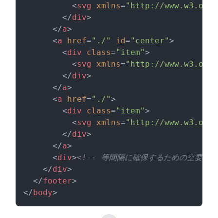
          <
svg
 xmlns
=
"http://www.w3.org/
        </
div
>
      </
a
>
      <
a
 href
=
"./"
 id
=
"center"
>
        <
div
 class
=
"item"
>
          <
svg
 xmlns
=
"http://www.w3.org/
        </
div
>
      </
a
>
      <
a
 href
=
"./"
>
        <
div
 class
=
"item"
>
          <
svg
 xmlns
=
"http://www.w3.org/
        </
div
>
      </
a
>
      <
div
>
<!-- 等間隔に確保するための空要素 -
    </
div
>
  </
footer
>
</
body
>