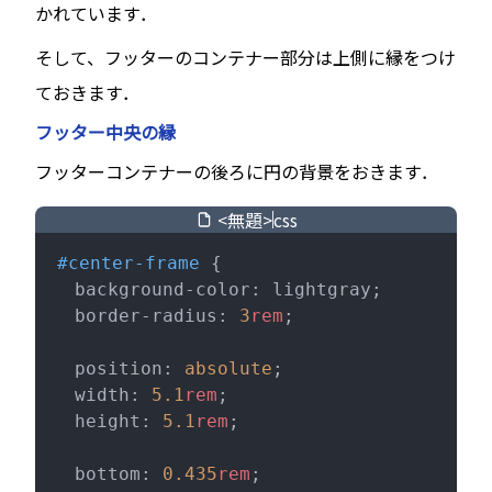
かれています．
そして、フッターのコンテナー部分は上側に縁をつけ
ておきます．
フッター中央の縁
フッターコンテナーの後ろに円の背景をおきます．
<無題>
css
#center-frame
 {
  background-color: lightgray;
  border-radius: 
3
rem
;
  position: 
absolute
;
  width: 
5.1
rem
;
  height: 
5.1
rem
;
  bottom: 
0.435
rem
;