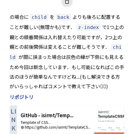
の場合に
を
よりも後ろに配置する
child
back
ことが難しい(無理かも)です．
で1つ上の
z-index
親との順番関係は入れ替えたり可能ですが，2つ上の
親との前後関係は変えることが難しそうです．
chi
が間に挟まった場合は灰色の縁が下側にも見える
ld
ため今回は断念しています．もし可能になればこの手
法のほうが簡単なんですけどね...(もし解決できる方
がいらっしゃればコメントで教えて下さい🙇‍♂️)
リポジトリ
LI
GitHub - isirmt/Temp...
N
Template of CSS...
K
https://github.com/isirmt/TemplateCS...