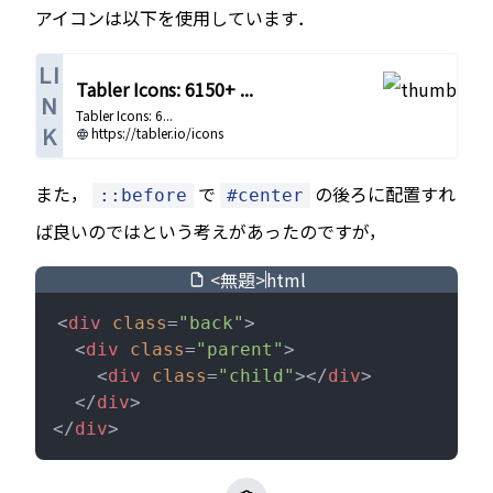
アイコンは以下を使用しています．
LI
Tabler Icons: 6150+ ...
N
Tabler Icons: 6...
K
https://tabler.io/icons
また，
で
の後ろに配置すれ
::before
#center
ば良いのではという考えがあったのですが，
<無題>
html
<
div
 class
=
"back"
>
  <
div
 class
=
"parent"
>
    <
div
 class
=
"child"
></
div
>
  </
div
>
</
div
>