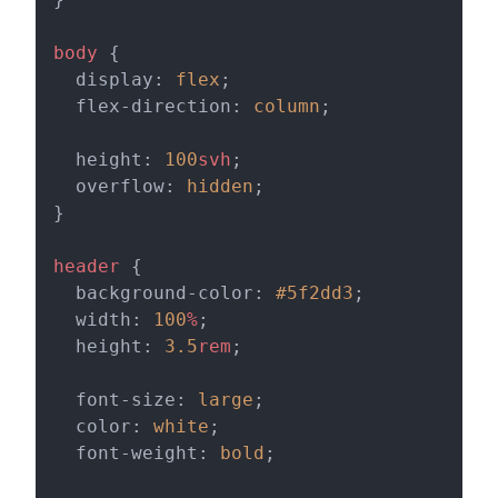
body
 {
  display: 
flex
;
  flex-direction: 
column
;
  height: 
100
svh
;
  overflow: 
hidden
;
}
header
 {
  background-color: 
#5f2dd3
;
  width: 
100
%
;
  height: 
3.5
rem
;
  font-size: 
large
;
  color: 
white
;
  font-weight: 
bold
;