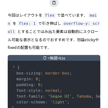
今回はレイアウトを
で並べています．
flex
mai
を
で引き伸ばし
n
flex: 1
overflow-y: scr
とすることではみ出た要素は自動的にスクロー
oll
ル可能な表示となるのでおすすめです．勿論stickyや
fixedの配置も可能です．
<無題>
css
*
 {
  box-sizing: 
border-box
;
  margin: 
0
;
  padding: 
0
;
  font-style: 
normal
;
  font-family: 
'Segoe UI'
, 
Tahoma
, Genev
  color-scheme: 
'light'
;
}