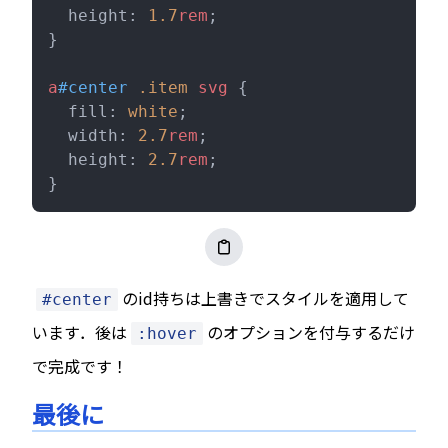
  height: 
1.7
rem
;
}
a
#center
 .item
 svg
 {
  fill: 
white
;
  width: 
2.7
rem
;
  height: 
2.7
rem
;
}
のid持ちは上書きでスタイルを適用して
#center
います．後は
のオプションを付与するだけ
:hover
で完成です！
最後に