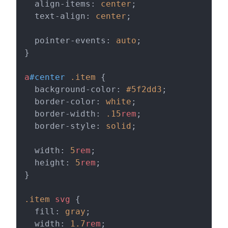
  align-items: 
center
;
  text-align: 
center
;
  pointer-events: 
auto
;
}
a
#center
 .item
 {
  background-color: 
#5f2dd3
;
  border-color: 
white
;
  border-width: 
.15
rem
;
  border-style: 
solid
;
  width: 
5
rem
;
  height: 
5
rem
;
}
.item
 svg
 {
  fill: 
gray
;
  width: 
1.7
rem
;