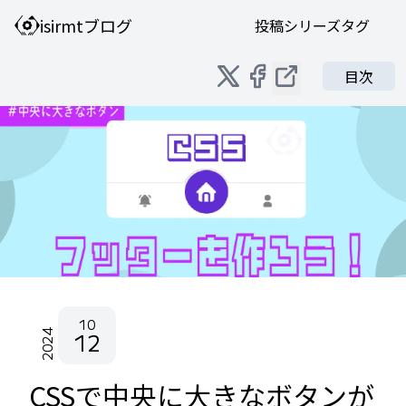
isirmtブログ
投稿
シリーズ
タグ
目次
10
2024
12
CSSで中央に大きなボタンが