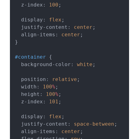
  z-index: 
100
;
  display: 
flex
;
  justify-content: 
center
;
  align-items: 
center
;
}
#container
 {
  background-color: 
white
;
  position: 
relative
;
  width: 
100
%
;
  height: 
100
%
;
  z-index: 
101
;
  display: 
flex
;
  justify-content: 
space-between
;
  align-items: 
center
;
  flex-direction: 
row
;