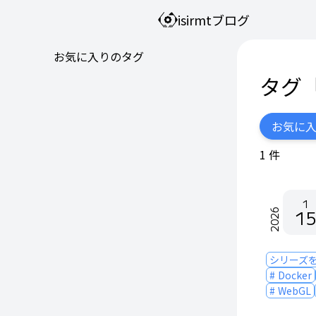
isirmtブログ
お気に入りのタグ
タグ
お気に
1
件
1
15
2026
シリーズ
Docker
WebGL