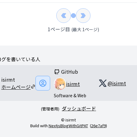
1
ページ目
(最大
1
ページ)
ログを書いている人
GitHub
isirmt
@
isirmt
isirmt
ホームページ
Software & Web
ダッシュボード
(管理者用)
©
isirmt
Build with
NextjsBlogWithGitPAT
(
26e7af9
)