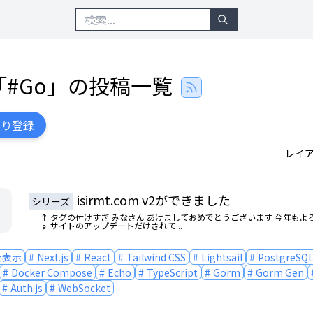
「#
Go
」の投稿一覧
入り登録
レイ
isirmt.com v2ができました
シリーズ
↑ タグの付けすぎ みなさん あけましておめでとうございます 今年もよ
す サイトのアップデートだけされて...
を表示
Next.js
React
Tailwind CSS
Lightsail
PostgreSQ
Docker Compose
Echo
TypeScript
Gorm
Gorm Gen
Auth.js
WebSocket